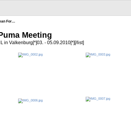
pean For…
 Puma Meeting
L in Valkenburg[*]03. - 05.09.2010[*][/list]