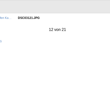
ffen Ka…
DSC03121.JPG
12 von 21