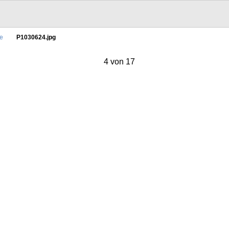
e
P1030624.jpg
4 von 17